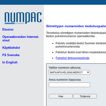
Siirrettyjen numeroiden tiedotuspalv
Etusivu
Tervetuloa siirrettyjen numeroiden tiedotuspal
tiedon puhelinnumeron operaattorista.
Operaattoreiden Internet-
sivut
Palvelu sisältää tiedot Suomen kiinteä
puhelinnumeroista.
Käyttöehdot
Palvelun tiedot ovat lähes reaaliaikaisi
På Svenska
Palvelun tietosuojaseloste
In English
Valitse numeron alkuosa:
Anna numeron loppuosa: