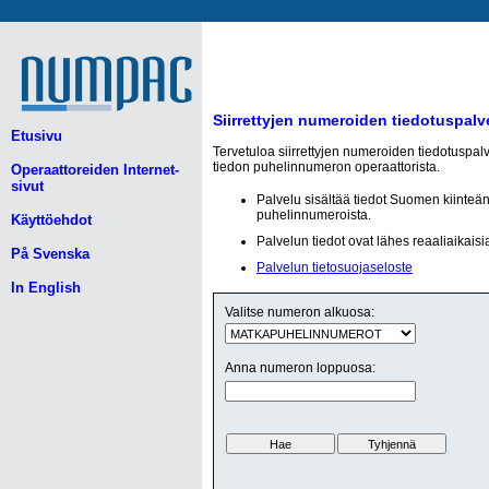
Siirrettyjen numeroiden tiedotuspalv
Etusivu
Tervetuloa siirrettyjen numeroiden tiedotuspal
tiedon puhelinnumeron operaattorista.
Operaattoreiden Internet-
sivut
Palvelu sisältää tiedot Suomen kiinteä
puhelinnumeroista.
Käyttöehdot
Palvelun tiedot ovat lähes reaaliaikaisi
På Svenska
Palvelun tietosuojaseloste
In English
Valitse numeron alkuosa:
Anna numeron loppuosa: