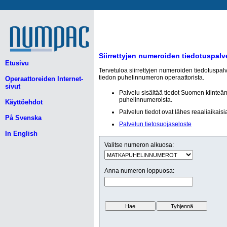
Siirrettyjen numeroiden tiedotuspalv
Etusivu
Tervetuloa siirrettyjen numeroiden tiedotuspal
tiedon puhelinnumeron operaattorista.
Operaattoreiden Internet-
sivut
Palvelu sisältää tiedot Suomen kiinteä
puhelinnumeroista.
Käyttöehdot
Palvelun tiedot ovat lähes reaaliaikaisi
På Svenska
Palvelun tietosuojaseloste
In English
Valitse numeron alkuosa:
Anna numeron loppuosa: