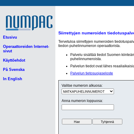
Siirrettyjen numeroiden tiedotuspalv
Etusivu
Tervetuloa siirrettyjen numeroiden tiedotuspal
tiedon puhelinnumeron operaattorista.
Operaattoreiden Internet-
sivut
Palvelu sisältää tiedot Suomen kiinteä
puhelinnumeroista.
Käyttöehdot
Palvelun tiedot ovat lähes reaaliaikaisi
På Svenska
Palvelun tietosuojaseloste
In English
Valitse numeron alkuosa:
Anna numeron loppuosa: