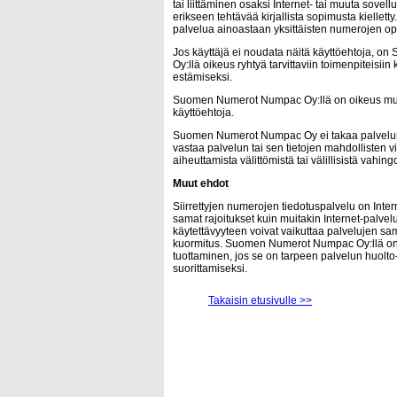
tai liittäminen osaksi Internet- tai muuta sovell
erikseen tehtävää kirjallista sopimusta kiellett
palvelua ainoastaan yksittäisten numerojen ope
Jos käyttäjä ei noudata näitä käyttöehtoja,
Oy:llä oikeus ryhtyä tarvittaviin toimenpiteisii
estämiseksi.
Suomen Numerot Numpac Oy:llä on oikeus muut
käyttöehtoja.
Suomen Numerot Numpac Oy ei takaa palvelun t
vastaa palvelun tai sen tietojen mahdollisten v
aiheuttamista välittömistä tai välillisistä vahing
Muut ehdot
Siirrettyjen numerojen tiedotuspalvelu on Inter
samat rajoitukset kuin muitakin Internet-palvel
käytettävyyteen voivat vaikuttaa palvelujen sam
kuormitus. Suomen Numerot Numpac Oy:llä on 
tuottaminen, jos se on tarpeen palvelun huolto
suorittamiseksi.
Takaisin etusivulle >>