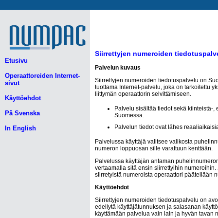
Siirrettyjen numeroiden tiedotuspal
Etusivu
Palvelun kuvaus
Operaattoreiden Internet-
Siirrettyjen numeroiden tiedotuspalvelu on
sivut
tuottama Internet-palvelu, joka on tarkoitettu yk
liittymän operaattorin selvittämiseen.
Käyttöehdot
Palvelu sisältää tiedot sekä kiinteistä-,
På Svenska
Suomessa.
Palvelun tiedot ovat lähes reaaliaikaisi
In English
Palvelussa käyttäjä valitsee valikosta puheli
numeron loppuosan sille varattuun kenttään.
Palvelussa käyttäjän antaman puhelinnumeron 
vertaamalla sitä ensin siirrettyihin numeroihin
siirretyistä numeroista operaattori päätellään 
Käyttöehdot
Siirrettyjen numeroiden tiedotuspalvelu on avo
edellytä käyttäjätunnuksen ja salasanan käyttö
käyttämään palvelua vain lain ja hyvän tavan mu